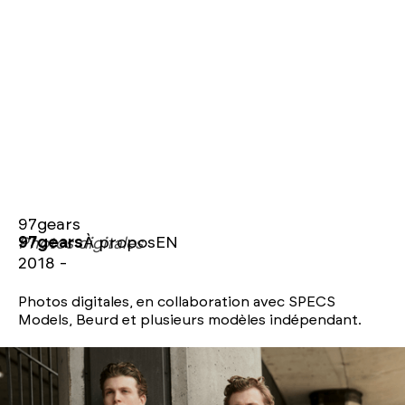
97gears
97gears
À propos
EN
Photos digitales
2018 -
Photos digitales, en collaboration avec SPECS
Models, Beurd et plusieurs modèles indépendant.